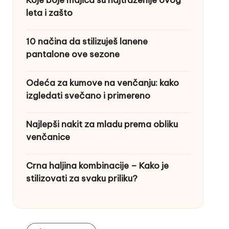
leta i zašto
10 načina da stilizuješ lanene
pantalone ove sezone
Odeća za kumove na venčanju: kako
izgledati svečano i primereno
Najlepši nakit za mladu prema obliku
venčanice
Crna haljina kombinacije – Kako je
stilizovati za svaku priliku?