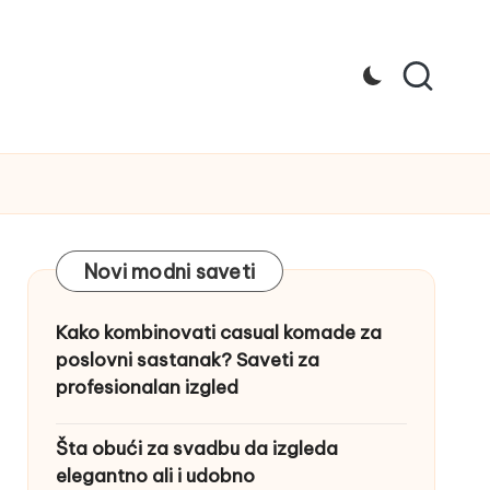
Novi modni saveti
Kako kombinovati casual komade za
poslovni sastanak? Saveti za
profesionalan izgled
Šta obući za svadbu da izgleda
elegantno ali i udobno