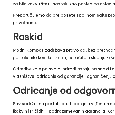
za bilo kakvu štetu nastalu kao posledica oslanja
Preporučujemo da pre posete spoljnom sajtu prove
privatnosti.
Raskid
Modni Kompas zadržava pravo da, bez prethodne n
portalu bilo kom korisniku, naročito u slučaju krš
Odredbe koje po svojoj prirodi ostaju na snazi i
vlasništvu, odricanju od garancije i ograničenju 
Odricanje od odgovorn
Sav sadržaj na portalu dostupan je u viđenom 
ikakvih izričitih ili podrazumevanih garancija. Ko