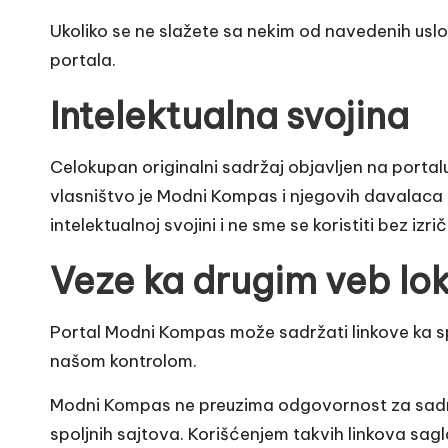
a
Ukoliko se ne slažete sa nekim od navedenih usl
portala.
s
Intelektualna svojina
Celokupan originalni sadržaj objavljen na portalu,
vlasništvo je Modni Kompas i njegovih davalaca 
intelektualnoj svojini i ne sme se koristiti bez izri
Veze ka drugim veb lo
Portal Modni Kompas može sadržati linkove ka sp
našom kontrolom.
Modni Kompas ne preuzima odgovornost za sadržaj
spoljnih sajtova. Korišćenjem takvih linkova sa