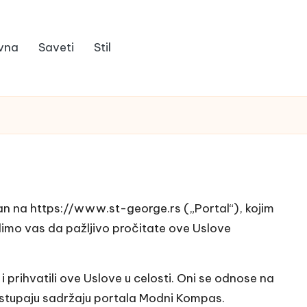
vna
Saveti
Stil
an na https://www.st-george.rs („Portal“), kojim
olimo vas da pažljivo pročitate ove Uslove
i prihvatili ove Uslove u celosti. Oni se odnose na
 pristupaju sadržaju portala Modni Kompas.