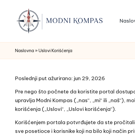
Skip
Naslo
to
content
M
Saveti
za
o
Naslovna
»
Uslovi Korišćenja
stil,
d
garderobu
i
ni
Poslednji put ažurirano: jun 29, 2026
svaku
K
Pre nego što počnete da koristite portal dostup
priliku
upravlja Modni Kompas („nas“, „mi“ ili „naš“), m
o
korišćenja („Uslovi“, „Uslovi korišćenja“).
m
Korišćenjem portala potvrđujete da ste pročitali 
p
sve posetioce i korisnike koji na bilo koji način