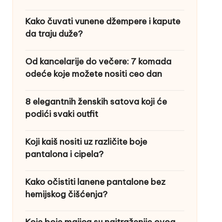
Kako čuvati vunene džempere i kapute
da traju duže?
Od kancelarije do večere: 7 komada
odeće koje možete nositi ceo dan
8 elegantnih ženskih satova koji će
podići svaki outfit
Koji kaiš nositi uz različite boje
pantalona i cipela?
Kako očistiti lanene pantalone bez
hemijskog čišćenja?
Koje boje majica su najtraženije ovog