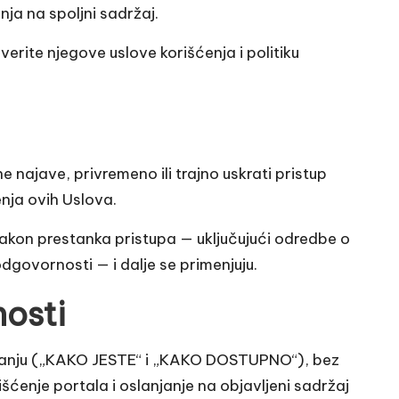
nja na spoljni sadržaj.
rite njegove uslove korišćenja i politiku
ajave, privremeno ili trajno uskrati pristup
enja ovih Uslova.
 nakon prestanka pristupa — uključujući odredbe o
odgovornosti — i dalje se primenjuju.
osti
stanju („KAKO JESTE“ i „KAKO DOSTUPNO“), bez
rišćenje portala i oslanjanje na objavljeni sadržaj