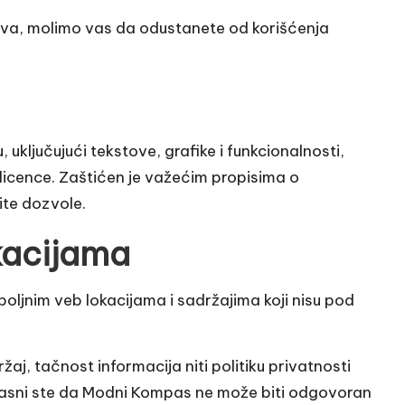
ova, molimo vas da odustanete od korišćenja
 uključujući tekstove, grafike i funkcionalnosti,
licence. Zaštićen je važećim propisima o
čite dozvole.
kacijama
oljnim veb lokacijama i sadržajima koji nisu pod
, tačnost informacija niti politiku privatnosti
glasni ste da Modni Kompas ne može biti odgovoran