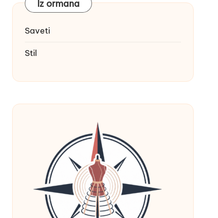
Iz ormana
Saveti
Stil