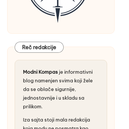
Reč redakcije
Modni Kompas
je informativni
blog namenjen svima koji žele
da se oblače sigurnije,
jednostavnije i u skladu sa
prilikom.
Iza sajta stoji mala redakcija
koja modu ne posmatra kao