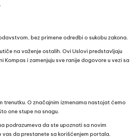
.
nodavstvom, bez primene odredbi o sukobu zakona.
tiče na važenje ostalih. Ovi Uslovi predstavljaju
i Kompas i zamenjuju sve ranije dogovore u vezi sa
m trenutku. O značajnim izmenama nastojat ćemo
to one stupe na snagu.
na podrazumeva da ste upoznati sa novim
o vas da prestanete sa korišćenjem portala.