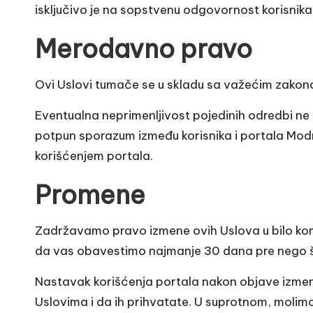
isključivo je na sopstvenu odgovornost korisnika
Merodavno pravo
Ovi Uslovi tumače se u skladu sa važećim zako
Eventualna neprimenljivost pojedinih odredbi ne u
potpun sporazum između korisnika i portala Modn
korišćenjem portala.
Promene
Zadržavamo pravo izmene ovih Uslova u bilo ko
da vas obavestimo najmanje 30 dana pre nego š
Nastavak korišćenja portala nakon objave izme
Uslovima i da ih prihvatate. U suprotnom, molim