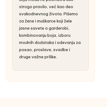
strogo pravilo, već kao deo
svakodnevnog života. Pišemo
za žene i muškarce koji žele
jasne savete o garderobi,
kombinovanju boja, izboru
modnih dodataka i odevanju za
posao, proslave, svadbe i
druge važne prilike.