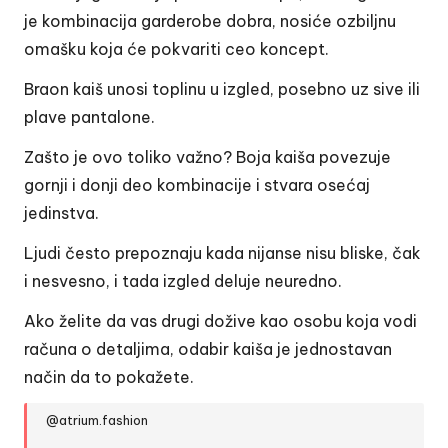
je kombinacija garderobe dobra, nosiće ozbiljnu
omašku koja će pokvariti ceo koncept.
Braon kaiš unosi toplinu u izgled, posebno uz sive ili
plave pantalone.
Zašto je ovo toliko važno? Boja kaiša povezuje
gornji i donji deo kombinacije i stvara osećaj
jedinstva.
Ljudi često prepoznaju kada nijanse nisu bliske, čak
i nesvesno, i tada izgled deluje neuredno.
Ako želite da vas drugi dožive kao osobu koja vodi
računa o detaljima, odabir kaiša je jednostavan
način da to pokažete.
@atrium.fashion