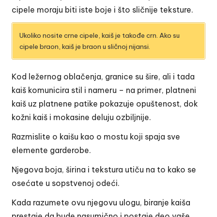
cipele moraju biti iste boje i što sličnije teksture.
Ukoliko nosite crne cipele, kaiš je takođe crn. Ako su
cipele braon, kaiš je braon u sličnoj nijansi.
Kod ležernog oblačenja, granice su šire, ali i tada
kaiš komunicira stil i nameru – na primer, platneni
kaiš uz platnene patike pokazuje opuštenost, dok
kožni kaiš i mokasine deluju ozbiljnije.
Razmislite o kaišu kao o mostu koji spaja sve
elemente garderobe.
Njegova boja, širina i tekstura utiču na to kako se
osećate u sopstvenoj odeći.
Kada razumete ovu njegovu ulogu, biranje kaiša
prestaje da bude nasumično i postaje deo vaše