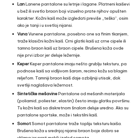
Lan
Lanene pantalone su letnje i lagane. Platneni kaiševi
u bež ili svetlo braon boji vizuelno prate njihov opušten
karakter.
Kožni kaiš
može izgledati previše „teško“, osim
ako je tanji i u svetloj nijansi.
Vuna
Vunene pantalone, posebno one sa finim tkanjem,
traže klasični kožni kaiš. Crni glatki kaiš uz crne cipele ili
tamno braon kaiš uz braon cipele. Brušena koža ovde
nije prvi izbor jer deluje ležernije.
Keper
Keper pantalone imaju nešto grublju teksturu, pa
podnose kaiš sa vidljivom šarom, recimo kožu sa blagim
reljefom. Tamniji braon kaiš daje ozbiljniji utisak, dok
svetliji naglašava ležernost.
Sintetičke mešavine
Pantalone od mešanih materijala
(poliamid, poliester, elastin) često imaju glatku površinu.
Tu kožni kaiš sa diskretnom šnalom deluje uredno. Ako su
pantalone sportske, može i tekstilni kaiš.
Somot
Somot pantalone traže topliju teksturu kaiša.
Brušena koža u srednjoj nijansi braon boje dobro se
uklapa jer prati mekši izgled somota.