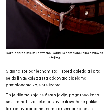
Kako izabrati kaiš koji savršeno usklađuje pantalone i cipele za svaki
stajling.
Sigurno ste bar jednom stali ispred ogledala i pitali
se da li vaš kaiš zaista odgovara cipelama i
pantalonama koje ste izabrali.
To je dilema koja se često javlja, pogotovo kada
se spremate za neke poslovne ili svečane prilike.
Iako je ovaj predmet samo aksesoar kome se