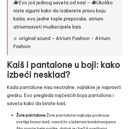
Evo još jednog saveta od nas! –
Ukoliko
niste sigurni kako da izaberete pravu boju
kaiša, evo jedne tople preporuke. atrium
atriumsaveti muškecipele kais
♬ original sound – Atrium Fashion – Atrium
Fashion
Kaiš i pantalone u boji: kako
izbeći nesklad?
Kada pantalone nisu neutralne, najlakše je napraviti
grešku. Evo pregleda najčešćih boja pantalona i
saveta kako da birate kaiš:
Žute pantalone
Žute pantalone najbolje podnose
svetlije braon kaiš, naročito u ležernim kombinacijama.
Ako nosite bele patike, dobar je i bež ili svetlosivi