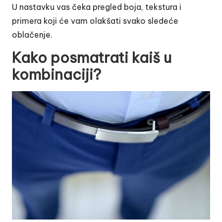
U nastavku vas čeka pregled boja, tekstura i
primera koji će vam olakšati svako sledeće
oblačenje.
Kako posmatrati kaiš u
kombinaciji?