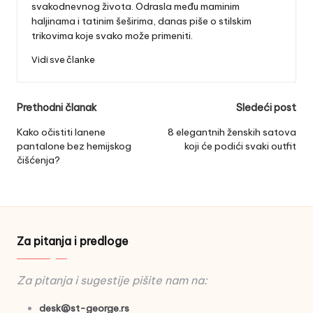
svakodnevnog života. Odrasla među maminim
haljinama i tatinim šeširima, danas piše o stilskim
trikovima koje svako može primeniti.
Vidi sve članke
Post
Prethodni članak
Sledeći post
navigation
Kako očistiti lanene
8 elegantnih ženskih satova
pantalone bez hemijskog
koji će podići svaki outfit
čišćenja?
Za pitanja i predloge
Za pitanja i sugestije pišite nam na:
desk@st-george.rs