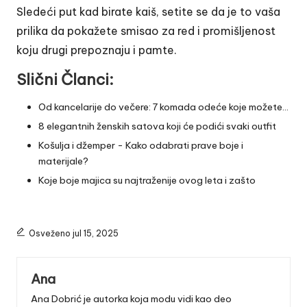
Sledeći put kad birate kaiš, setite se da je to vaša
prilika da pokažete smisao za red i promišljenost
koju drugi prepoznaju i pamte.
Slični Članci:
Od kancelarije do večere: 7 komada odeće koje možete…
8 elegantnih ženskih satova koji će podići svaki outfit
Košulja i džemper - Kako odabrati prave boje i
materijale?
Koje boje majica su najtraženije ovog leta i zašto
Osveženo jul 15, 2025
Ana
Ana Dobrić je autorka koja modu vidi kao deo