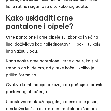
lične rutine i sigurnosti u to kako izgledate.
Kako uskladiti crne
pantalone i cipele?
Crne pantalone i crne cipele su izbor koji većina
ljudi doživljava kao najjednostavniji. Ipak, i tu kaiš
ima važnu ulogu.
Kada nosite crne pantalone i crne cipele, kaiš bi
trebalo da bude crn, od glatke kože, ukoliko je
prilika formalna.
Ovakva kombinacija pokazuje da poštujete pravila
poslovnog oblačenja
.
U poslovnom okruženju gde je dress code jasan,
crni kožni kaiš sa diskretnom metalnom šnalom