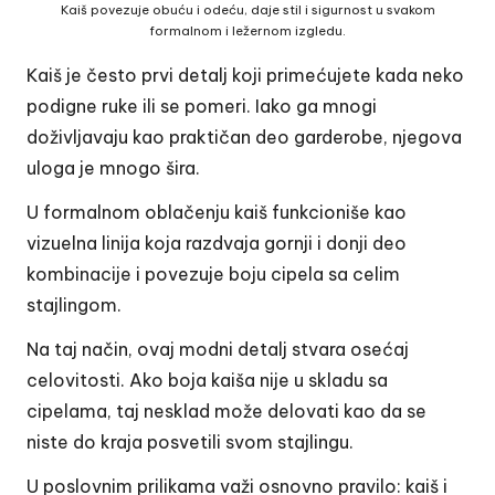
Kaiš povezuje obuću i odeću, daje stil i sigurnost u svakom
formalnom i ležernom izgledu.
Kaiš je često prvi detalj koji primećujete kada neko
podigne ruke ili se pomeri. Iako ga mnogi
doživljavaju kao praktičan deo garderobe, njegova
uloga je mnogo šira.
U formalnom oblačenju kaiš funkcioniše kao
vizuelna linija koja razdvaja gornji i donji deo
kombinacije i povezuje boju cipela sa celim
stajlingom.
Na taj način, ovaj modni detalj stvara osećaj
celovitosti. Ako boja kaiša nije u skladu sa
cipelama, taj nesklad može delovati kao da se
niste do kraja posvetili svom stajlingu.
U poslovnim prilikama važi osnovno pravilo: kaiš i