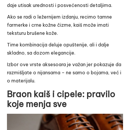
daje utisak urednosti i posvećenosti detaljima.
Ako se radi o ležernijem izdanju, recimo tamne
farmerke i crne kožne čizme, kaiš može imati
teksturu brušene kože.
Time kombinacija deluje opuštenije, ali i dalje
skladno, sa dozom elegancije.
Izbor ove vrste aksesoara je važan jer pokazuje da
razmišljate o nijansama – ne samo o bojama, već i
o materijalu.
Braon kaiš i cipele: pravilo
koje menja sve