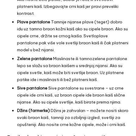
platneni kaiš. Izbegavajte crni kaiš jer pravi preveliki
kontrast.
Plave pantalone
Tamnije nijanse plave (teget) dobro
idu uz tamno braon kožni kaiš ako su cipele braon. Ako su
cipele crne, držite se crnog kaiša. Svetloplave
pantalone pak više vole svetliji braon kaiš ili čak platneni
model u bež nijansi.
Zelene pantalone
Maslinaste ili tamnozelene pantalone
lepo se slažu sa braon kaišem u srednjoj nijansi. Ako su
cipele svetle, kaiš može biti svetlije braon. Uz platnene
patike ide i maslinasti ili bež platneni kaiš.
Sive pantalone
Sive pantalone su svestrane – uz crne
cipele ide crni kaiš, uz braon cipele ide braon kaiš slične
nijanse. Ako su cipele svetlije, kaiš birate prema njima.
Džins (farmerke)
Džins je zahvalan – možete nositi skoro
svaki braon kaiš, tamniji za ozbiljniji izgled, svetliji za
opušteniji. Ako nosite crne kožne cipele, može i crni kaiš.