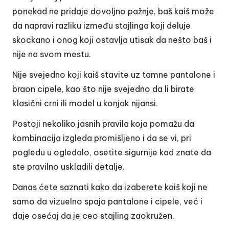
ponekad ne pridaje dovoljno pažnje, baš kaiš može
da napravi razliku između stajlinga koji deluje
skockano i onog koji ostavlja utisak da nešto baš i
nije na svom mestu.
Nije svejedno koji kaiš stavite uz tamne pantalone i
braon cipele, kao što nije svejedno da li birate
klasični crni ili model u konjak nijansi.
Postoji nekoliko jasnih pravila koja pomažu da
kombinacija izgleda promišljeno i da se vi, pri
pogledu u ogledalo, osetite sigurnije kad znate da
ste pravilno uskladili detalje.
Danas ćete saznati kako da izaberete kaiš koji ne
samo da vizuelno spaja pantalone i cipele, već i
daje osećaj da je ceo stajling zaokružen.