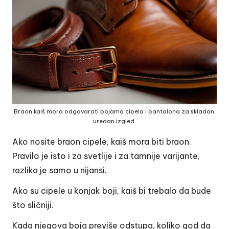
Braon kaiš mora odgovarati bojama cipela i pantalona za skladan,
uredan izgled.
Ako nosite braon cipele, kaiš mora biti braon.
Pravilo je isto i za svetlije i za tamnije varijante,
razlika je samo u nijansi.
Ako su cipele u konjak boji, kaiš bi trebalo da bude
što sličniji.
Kada njegova boja previše odstupa, koliko god da