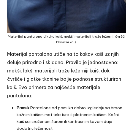
Materijal pantalona diktira kaiš, mekši materijali traže ležerni, čvršći
klasični kaiš.
Materijal pantalona utiče na to kakav kaiš uz njih
deluje prirodno i skladno. Pravilo je jednostavno:
mekši, lakši materijali traže ležerniji kaiš, dok
čvršće i glatke tkanine bolje podnose strukturiran
kaiš. Evo primera za najčešće materijale
pantalona:
Pamuk
Pantalone od pamuka dobro izgledaju sa braon
kožnim kaišem mat teksture ili platnenim kaišem. Kožni
kaiš sa izraženom šarom ili kontrasnim šavom daje
dodatnu ležernost.