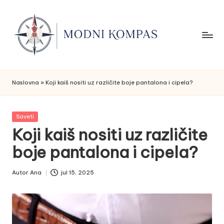
Skip
to
content
M
Saveti
o
za
Naslovna
»
Koji kaiš nositi uz različite boje pantalona i cipela?
stil,
d
garderobu
ni
Posted
Saveti
i
in
Koji kaiš nositi uz različite
K
svaku
boje pantalona i cipela?
o
priliku
m
Autor
Ana
jul 15, 2025
Posted
p
by
a
s