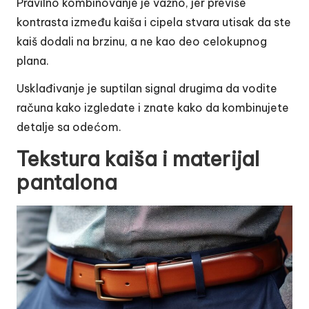
Pravilno kombinovanje je važno, jer previše
kontrasta između kaiša i cipela stvara utisak da ste
kaiš dodali na brzinu, a ne kao deo celokupnog
plana.
Usklađivanje je suptilan signal drugima da vodite
računa kako izgledate i znate kako da kombinujete
detalje sa odećom.
Tekstura kaiša i materijal
pantalona