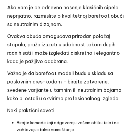
Ako vam je celodnevno nošenje klasičnih cipela
neprijatno, razmislite o kvalitetnoj
barefoot obući
sa neutralnim dizajnom.
Ovakva obuća omogućava prirodan položaj
stopala, pruža izuzetnu udobnost tokom dugih
radnih sati i može izgledati diskretno i elegantno
kada je pažljivo odabrana.
Važno je da barefoot modeli budu u skladu sa
poslovnim dres-kodom – birajte zatvorene,
svedene varijante u tamnim ili neutralnim bojama
kako bi ostali u okvirima profesionalnog izgleda.
Neki praktični saveti:
Birajte komade koji odgovaraju vašem obliku tela i ne
zahtevaju stalno nameštanje.