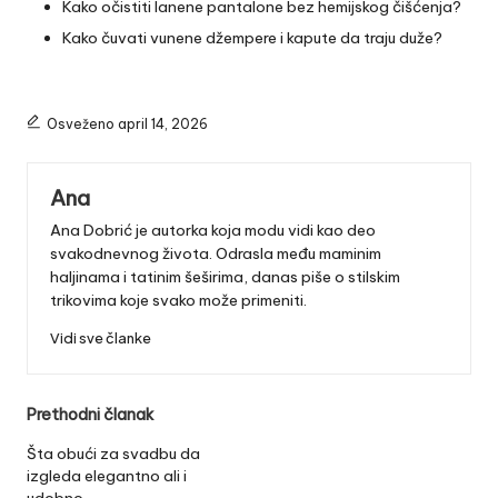
Kako očistiti lanene pantalone bez hemijskog čišćenja?
Kako čuvati vunene džempere i kapute da traju duže?
Osveženo april 14, 2026
Ana
Ana Dobrić je autorka koja modu vidi kao deo
svakodnevnog života. Odrasla među maminim
haljinama i tatinim šeširima, danas piše o stilskim
trikovima koje svako može primeniti.
Vidi sve članke
Post
Prethodni članak
navigation
Šta obući za svadbu da
izgleda elegantno ali i