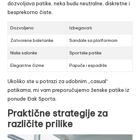
dozvoljava patike, neka budu neutralne, diskretne i
besprekorno čiste.
Dozvoljeno
Izbegavati
Zatvorene baletanke
Sandale sa platformom
Niske salonke
Sportske patike
Elegantne čizme
Papuče i espadrile
Ukoliko ste u potrazi za udobnim „casual“
patikama, mi vam preporučujemo
ženske patike iz
ponude Đak Sporta
.
Praktične strategije za
različite prilike