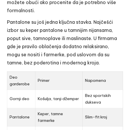
možete obući ako procenite da je potrebno više
formalnosti.
Pantalone su još jedna ključna stavka. Najčešći
izbor su keper pantalone u tamnijim nijansama,
poput sive, tamnoplave ili maslinaste. U firmama
gde je pravilo oblačenja dodatno relaksirano,
mogu se nositi i farmerke, pod uslovom da su
tamne, bez poderotina i modernog kroja.
Deo
Primer
Napomena
garderobe
Bez sportskih
Gornji deo
Košulja, tanji džemper
dukseva
Keper, tamne
Pantalone
Slim-fit kroj
farmerke