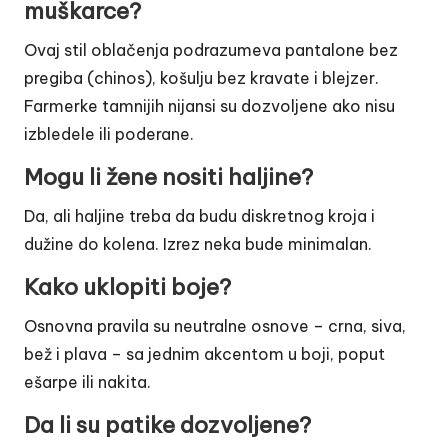
muškarce?
Ovaj stil oblačenja
podrazumeva pantalone bez
pregiba (chinos), košulju bez kravate i blejzer.
Farmerke tamnijih nijansi su dozvoljene ako nisu
izbledele ili poderane.
Mogu li žene nositi haljine?
Da, ali haljine treba da budu diskretnog kroja i
dužine do kolena. Izrez neka bude minimalan.
Kako uklopiti boje?
Osnovna pravila su neutralne osnove – crna, siva,
bež i plava – sa jednim akcentom u boji, poput
ešarpe ili nakita.
Da li su patike dozvoljene?