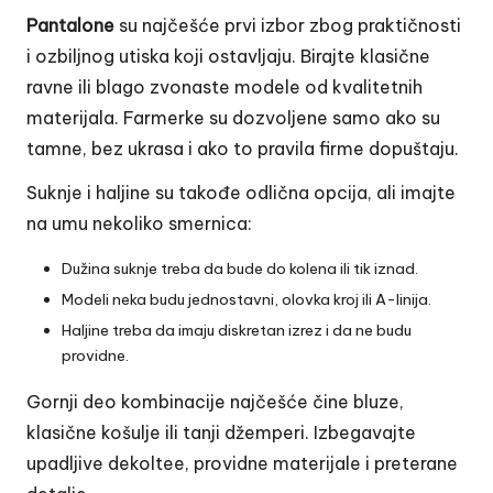
Pantalone
su najčešće prvi izbor zbog praktičnosti
i ozbiljnog utiska koji ostavljaju. Birajte klasične
ravne ili blago zvonaste modele od kvalitetnih
materijala. Farmerke su dozvoljene samo ako su
tamne, bez ukrasa i ako to pravila firme dopuštaju.
Suknje i
haljine
su takođe odlična opcija, ali imajte
na umu nekoliko smernica:
Dužina suknje treba da bude do kolena ili tik iznad.
Modeli neka budu jednostavni, olovka kroj ili A-linija.
Haljine treba da imaju diskretan izrez i da ne budu
providne.
Gornji deo kombinacije najčešće čine bluze,
klasične košulje ili tanji džemperi. Izbegavajte
upadljive dekoltee, providne materijale i preterane