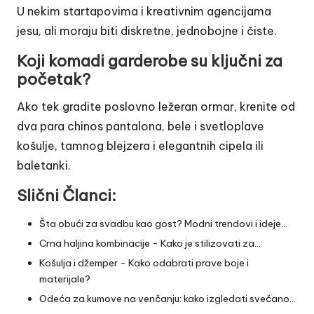
U nekim startapovima i kreativnim agencijama
jesu, ali moraju biti diskretne, jednobojne i čiste.
Koji komadi garderobe su ključni za
početak?
Ako tek gradite poslovno ležeran ormar, krenite od
dva para chinos pantalona, bele i svetloplave
košulje, tamnog blejzera i elegantnih cipela ili
baletanki.
Slični Članci:
Šta obući za svadbu kao gost? Modni trendovi i ideje…
Crna haljina kombinacije - Kako je stilizovati za…
Košulja i džemper - Kako odabrati prave boje i
materijale?
Odeća za kumove na venčanju: kako izgledati svečano…