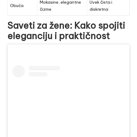
Mokasine, elegantne
Uvek čista i
Obuća
čizme
diskretna
Saveti za žene: Kako spojiti
eleganciju i praktičnost