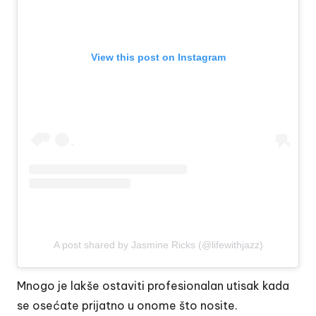
View this post on Instagram
A post shared by Jasmine Ricks (@lifewithjazz)
Mnogo je lakše ostaviti profesionalan utisak kada
se osećate prijatno u onome što nosite.