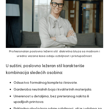
Profesionalan poslovno ležerni stil: diskretna bluza sa mašnom i
uredno vezana kosa odaju ozbiljnost i pristupačnost.
U suštini, poslovno ležeran stil karakteriše
kombinacija sledećih osobina:
Odsustvo formalnog kompleta i kravate.
Garderoba
neutralnih boja
i kvalitetnih materijala.
Umerenost u detaljima, bez preteranog nakita ili
upadljivih printova.
Prikladna obuća koja odaje ozbiljnost, ali je i udobna za