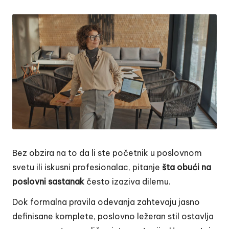
by
Bez obzira na to da li ste početnik u poslovnom
svetu ili iskusni profesionalac, pitanje
šta obući na
poslovni sastanak
često izaziva dilemu.
Dok formalna pravila odevanja zahtevaju jasno
definisane komplete, poslovno ležeran stil ostavlja