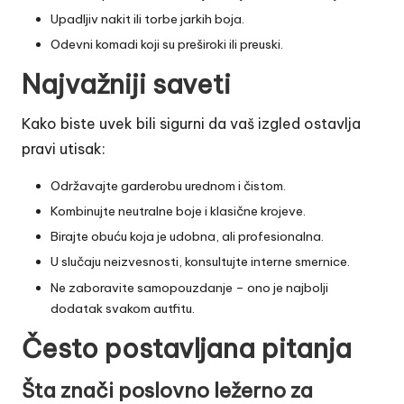
Upadljiv nakit ili torbe jarkih boja.
Odevni komadi koji su preširoki ili preuski.
Najvažniji saveti
Kako biste uvek bili sigurni da vaš izgled ostavlja
pravi utisak:
Održavajte garderobu urednom i čistom.
Kombinujte neutralne boje i klasične krojeve.
Birajte obuću koja je udobna, ali profesionalna.
U slučaju neizvesnosti, konsultujte interne smernice.
Ne zaboravite samopouzdanje – ono je najbolji
dodatak svakom autfitu.
Često postavljana pitanja
Šta znači poslovno ležerno za