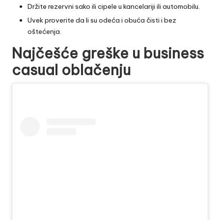
Držite rezervni sako ili cipele u kancelariji ili automobilu.
Uvek proverite da li su odeća i obuća čisti i bez
oštećenja.
Najčešće greške u business
casual oblačenju