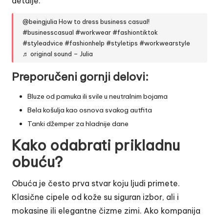
detalje.
@beingjulia
How to dress business casual!
#businesscasual
#workwear
#fashiontiktok
#styleadvice
#fashionhelp
#styletips
#workwearstyle
♬ original sound – Julia
Preporučeni gornji delovi:
Bluze od pamuka ili svile u neutralnim bojama
Bela košulja kao osnova svakog autfita
Tanki džemper za hladnije dane
Kako odabrati prikladnu
obuću?
Obuća je često prva stvar koju ljudi primete.
Klasične cipele od kože su siguran izbor, ali i
mokasine ili elegantne čizme zimi. Ako kompanija