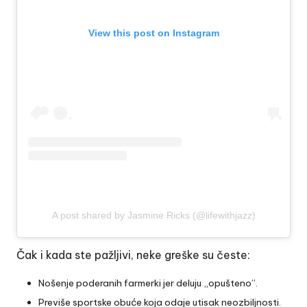
View this post on Instagram
A post shared by Jasmine Ricks (@lifewithjazz)
Čak i kada ste pažljivi, neke greške su česte:
Nošenje poderanih farmerki jer deluju „opušteno”.
Previše sportske obuće koja odaje utisak neozbiljnosti.