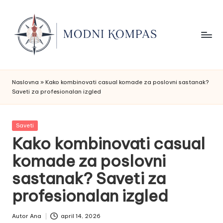
Skip
to
content
M
Saveti
o
za
Naslovna
»
Kako kombinovati casual komade za poslovni sastanak?
Saveti za profesionalan izgled
stil,
d
garderobu
ni
i
Posted
Saveti
K
svaku
in
Kako kombinovati casual
o
priliku
komade za poslovni
m
sastanak? Saveti za
p
profesionalan izgled
a
s
Autor
Ana
april 14, 2026
Posted