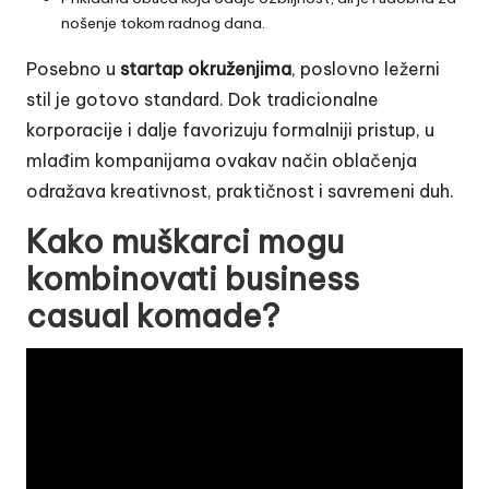
nošenje tokom radnog dana.
Posebno u
startap okruženjima
, poslovno ležerni
stil je gotovo standard. Dok tradicionalne
korporacije i dalje favorizuju formalniji pristup, u
mlađim kompanijama ovakav način oblačenja
odražava kreativnost, praktičnost i savremeni duh.
Kako muškarci mogu
kombinovati business
casual komade?