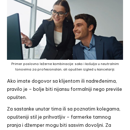
Primer poslovno ležerne kombinacije: sako i košulja u neutralnim
tonovima za profesionalan, ali opušten izgled u kancelariji.
Ako imate dogovor sa klijentom ili nadređenima,
pravilo je – bolje biti nijansu formalniji nego previše
opušten.
Za sastanke unutar tima ili sa poznatim kolegama,
opušteniji stil je prihvatljiv – farmerke tamnog
pranja i džemper mogu biti sasvim dovoljni. Za