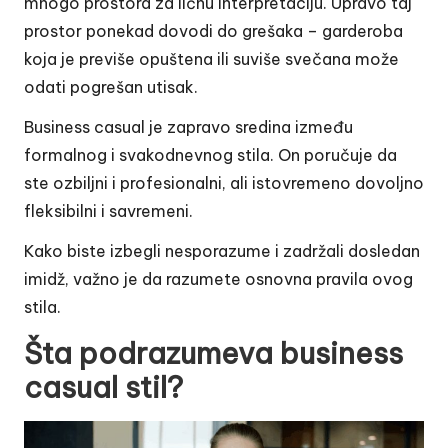
mnogo prostora za ličnu interpretaciju. Upravo taj
prostor ponekad dovodi do grešaka – garderoba
koja je previše opuštena ili suviše svečana može
odati pogrešan utisak.
Business casual je zapravo sredina između
formalnog i svakodnevnog stila. On poručuje da
ste ozbiljni i profesionalni, ali istovremeno dovoljno
fleksibilni i savremeni.
Kako biste izbegli nesporazume i zadržali dosledan
imidž, važno je da razumete osnovna pravila ovog
stila.
Šta podrazumeva business
casual stil?