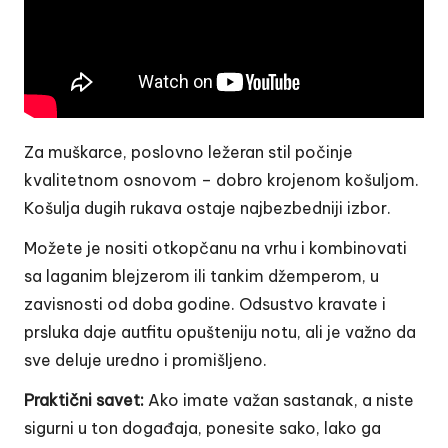
Za muškarce, poslovno ležeran stil počinje
kvalitetnom osnovom – dobro krojenom košuljom.
Košulja dugih rukava ostaje najbezbedniji izbor.
Možete je nositi otkopčanu na vrhu i kombinovati
sa laganim blejzerom ili tankim džemperom, u
zavisnosti od doba godine. Odsustvo kravate i
prsluka daje autfitu opušteniju notu, ali je važno da
sve deluje uredno i promišljeno.
Praktični savet:
Ako imate važan sastanak, a niste
sigurni u ton događaja,
ponesite sako
, lako ga