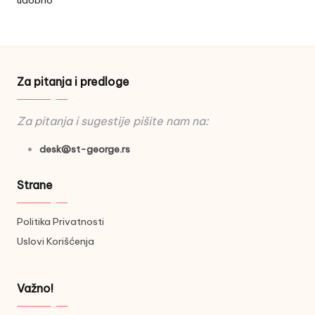
udobno
Za pitanja i predloge
Za pitanja i sugestije pišite nam na:
desk@st-george.rs
Strane
Politika Privatnosti
Uslovi Korišćenja
Važno!