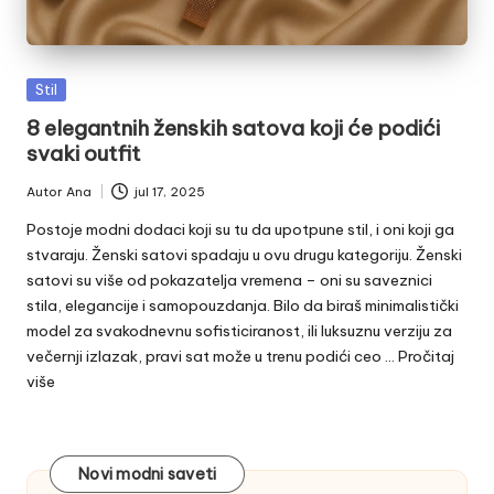
Posted
Stil
in
8 elegantnih ženskih satova koji će podići
svaki outfit
Autor
Ana
jul 17, 2025
Posted
by
Postoje modni dodaci koji su tu da upotpune stil, i oni koji ga
stvaraju. Ženski satovi spadaju u ovu drugu kategoriju. Ženski
satovi su više od pokazatelja vremena – oni su saveznici
stila, elegancije i samopouzdanja. Bilo da biraš minimalistički
model za svakodnevnu sofisticiranost, ili luksuznu verziju za
večernji izlazak, pravi sat može u trenu podići ceo ...
Pročitaj
više
Novi modni saveti