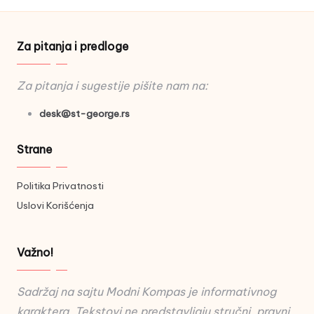
Za pitanja i predloge
Za pitanja i sugestije pišite nam na:
desk@st-george.rs
Strane
Politika Privatnosti
Uslovi Korišćenja
Važno!
Sadržaj na sajtu Modni Kompas je informativnog
karaktera. Tekstovi ne predstavljaju stručni, pravni,