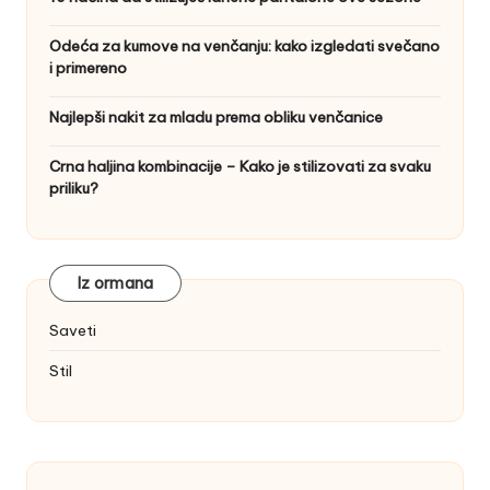
Odeća za kumove na venčanju: kako izgledati svečano
i primereno
Najlepši nakit za mladu prema obliku venčanice
Crna haljina kombinacije – Kako je stilizovati za svaku
priliku?
Iz ormana
Saveti
Stil