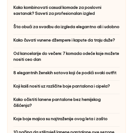
Kako kombinovati casual komade za poslovni
sastanak? Saveti za profesionalan izgled
Šta obući za svadbu da izgleda elegantno ali i udobno
Kako čuvati vunene džempere i kapute da traju duže?
Od kancelarije do večere: 7 komada odeće koje možete
nositi ceo dan
8 elegantnih ženskih satova koji će podići svaki outfit
Koji kaiš nositi uz različite boje pantalona i cipela?
Kako očistiti lanene pantalone bez hemijskog
čišćenja?
Koje boje majica su najtraženije ovog leta i zašto
10 načina da stilizuješ lanene pantalone ove sezone